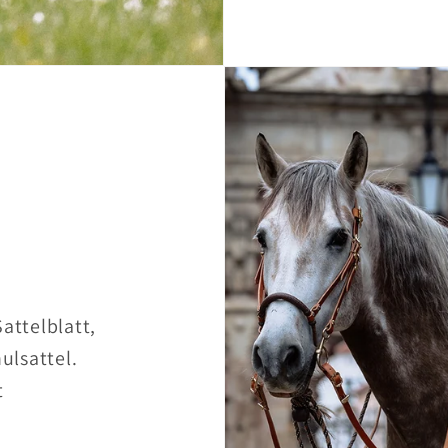
attelblatt,
ulsattel.
t