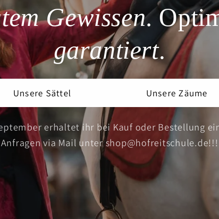
utem Gewissen
. Opti
garantiert
.
Unsere Sättel
Unsere Zäume
eptember erhaltet ihr bei Kauf oder Bestellung ein
Anfragen via Mail unter shop@hofreitschule.de!!!