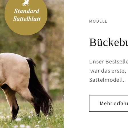
MODELL
Bückebu
Unser Bestsell
war das erste,
Sattelmodell.
Mehr erfah