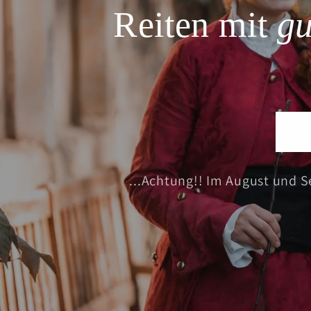
Reiten mit
g
...Achtung!! Im August und S